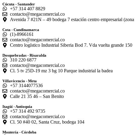
Cúcuta - Santander
+57 314 407 8829
contacto@megacomercial.co
Avenida 7 #21N – 49 bodega 7 estación centro empresarial (zona i
Cota - Cundinamarca
(1)-8966161
contacto@megacomercial.co
Centro logístico Industrial Siberia Bod 7. Vda vuelta grande 150
Dosquebradas - Risaralda
310 220 6877
contacto@megacomercial.co
Cl. 5 tv 25D-19 mz 3 bg 10 Parque industrial la badea
Villavicencio - Meta
+57 3144077536
contacto@megacomercial.co
Calle 21 35 46 – San Benito
Itagüí - Antioquia
+57 314 492 9735
contacto@megacomercial.co
Cl. 50 #40 02, Santa Cruz, bodega 104
Montería - Córdoba