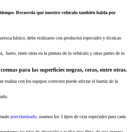
el tiempo. Recuerda que nuestro vehículo también habla por
parezca básico, debe realizarse con productos especiales y técnicas
, barro, entre otras en la pintura de tu vehículo y otras partes de tu
remas para las superficies negras, ceras, entre otras.
 realiza con los equipos correctos puede afectar el barniz de la
dado.
lamado
porcelanizado
, usamos los 3 tipos de cera especiales para cada
ndamos las telas de absorción o toallas tipo fibra, de esta manera