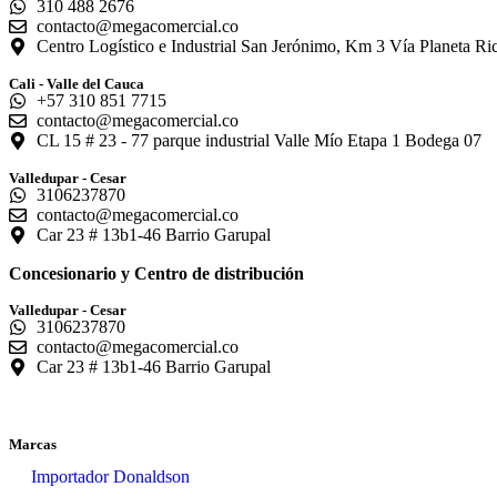
310 488 2676
contacto@megacomercial.co
Centro Logístico e Industrial San Jerónimo, Km 3 Vía Planeta 
Cali - Valle del Cauca
+57 310 851 7715
contacto@megacomercial.co
CL 15 # 23 - 77 parque industrial Valle Mío Etapa 1 Bodega 07
Valledupar - Cesar
3106237870
contacto@megacomercial.co
Car 23 # 13b1-46 Barrio Garupal
Concesionario y Centro de distribución
Valledupar - Cesar
3106237870
contacto@megacomercial.co
Car 23 # 13b1-46 Barrio Garupal
Marcas
Importador Donaldson