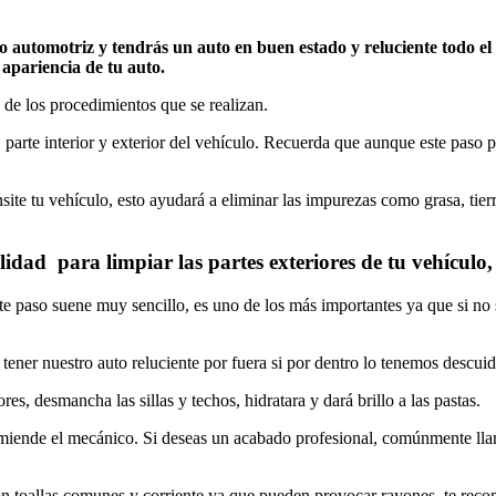
nto automotriz y tendrás un auto en buen estado y reluciente todo 
 apariencia de tu auto.
de los procedimientos que se realizan.
s, parte interior y exterior del vehículo. Recuerda que aunque este paso 
ite tu vehículo, esto ayudará a eliminar las impurezas como grasa, tierra
ad para limpiar las partes exteriores de tu vehículo, c
e paso suene muy sencillo, es uno de los más importantes ya que si no se
 tener nuestro auto reluciente por fuera si por dentro lo tenemos descui
res, desmancha las sillas y techos, hidratara y dará brillo a las pastas.
ecomiende el mecánico. Si deseas un acabado profesional, comúnmente l
 toallas comunes y corriente ya que pueden provocar rayones, te recome