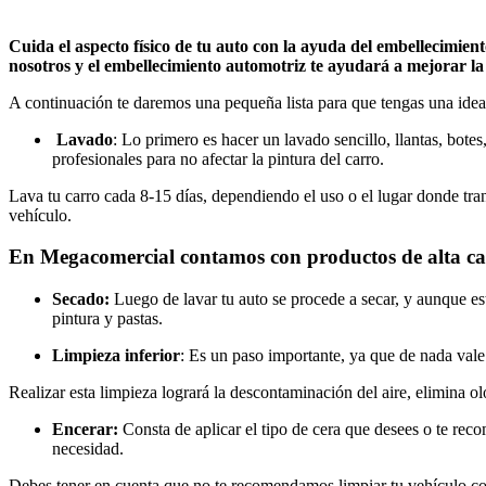
Cuida el aspecto físico de tu auto con la ayuda del embellecimie
nosotros y el embellecimiento automotriz te ayudará a mejorar la
A continuación te daremos una pequeña lista para que tengas una idea 
Lavado
: Lo primero es hacer un lavado sencillo, llantas, bote
profesionales para no afectar la pintura del carro.
Lava tu carro cada 8-15 días, dependiendo el uso o el lugar donde trans
vehículo.
En Megacomercial contamos con productos de alta calid
Secado:
Luego de lavar tu auto se procede a secar, y aunque est
pintura y pastas.
Limpieza inferior
: Es un paso importante, ya que de nada vale
Realizar esta limpieza logrará la descontaminación del aire, elimina olo
Encerar:
Consta de aplicar el tipo de cera que desees o te r
necesidad.
Debes tener en cuenta que no te recomendamos limpiar tu vehículo con