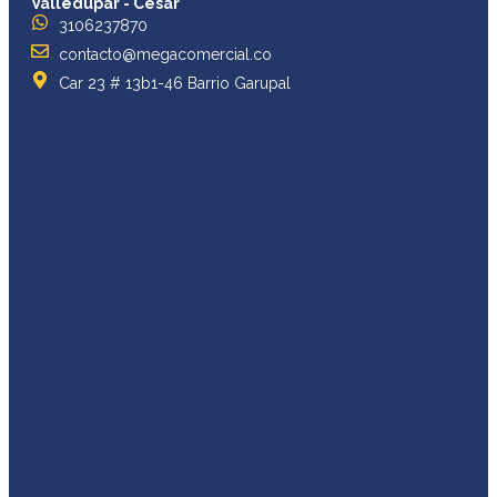
Valledupar - Cesar
3106237870
contacto@megacomercial.co
Car 23 # 13b1-46 Barrio Garupal