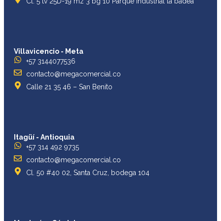
Cl. 5 tv 25D-19 mz 3 bg 10 Parque industrial la badea
Villavicencio - Meta
+57 3144077536
contacto@megacomercial.co
Calle 21 35 46 – San Benito
Itagüí - Antioquia
+57 314 492 9735
contacto@megacomercial.co
Cl. 50 #40 02, Santa Cruz, bodega 104