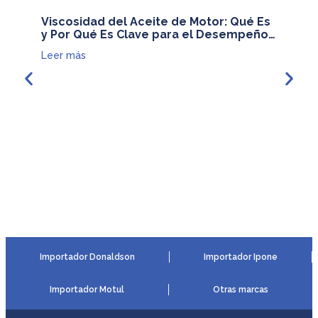
Viscosidad del Aceite de Motor: Qué Es
¿Es cor
y Por Qué Es Clave para el Desempeño
motoci
del Motor
Leer más
Leer má
Importador Donaldson
Importador Ipone
Importador Motul
Otras marcas