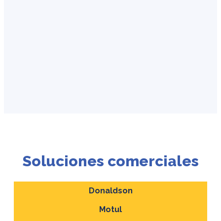
Líder en distribución de
lubricantes, aditivos, urea
automotriz, filtración y llantas.
Soluciones comerciales
Para el cuidado y mantenimiento de todo tipo de vehículos.
Donaldson
Explorar soluciones
Motul