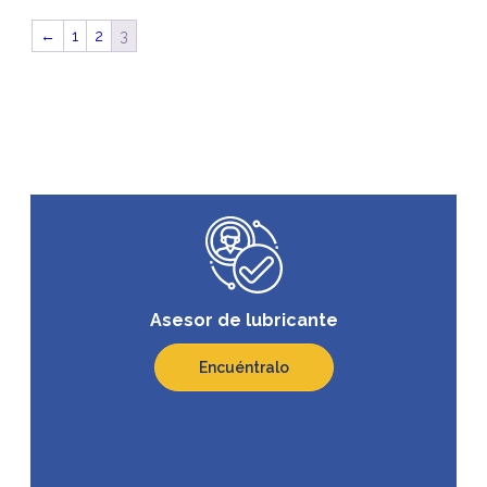
←
1
2
3
Asesor de lubricante
Encuéntralo