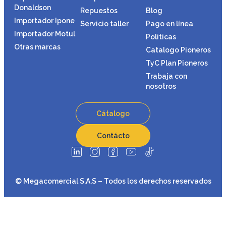
Donaldson
Repuestos
Blog
Importador Ipone
Servicio taller
Pago en línea
Importador Motul
Politicas
Otras marcas
Catalogo Pioneros
TyC Plan Pioneros
Trabaja con
nosotros
Cátalogo
Contácto
© Megacomercial S.A.S – Todos los derechos reservados