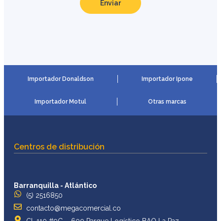
Enviar
Importador Donaldson
Importador Ipone
Importador Motul
Otras marcas
Centros de distribución
Barranquilla - Atlántico
(5) 2516850
contacto@megacomercial.co
Cl. 110 #9G – 600 Parque Logístico BAQ La Paz