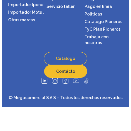
Importador Ipone
Servicio taller
Pago en línea
Importador Motul
Politicas
Otras marcas
Catalogo Pioneros
TyC Plan Pioneros
Trabaja con
nosotros
Cátalogo
Contácto
© Megacomercial S.A.S – Todos los derechos reservados