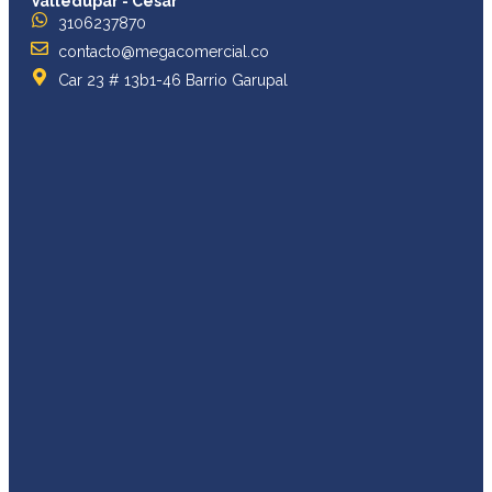
Valledupar - Cesar
3106237870
contacto@megacomercial.co
Car 23 # 13b1-46 Barrio Garupal